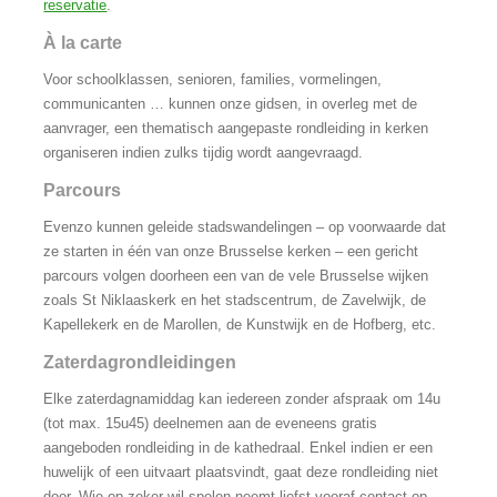
reservatie
.
À la carte
Voor schoolklassen, senioren, families, vormelingen,
communicanten … kunnen onze gidsen, in overleg met de
aanvrager, een thematisch aangepaste rondleiding in kerken
organiseren indien zulks tijdig wordt aangevraagd.
Parcours
Evenzo kunnen geleide stadswandelingen – op voorwaarde dat
ze starten in één van onze Brusselse kerken – een gericht
parcours volgen doorheen een van de vele Brusselse wijken
zoals St Niklaaskerk en het stadscentrum, de Zavelwijk, de
Kapellekerk en de Marollen, de Kunstwijk en de Hofberg, etc.
Zaterdagrondleidingen
Elke zaterdagnamiddag kan iedereen zonder afspraak om 14u
(tot max. 15u45) deelnemen aan de eveneens gratis
aangeboden rondleiding in de kathedraal. Enkel indien er een
huwelijk of een uitvaart plaatsvindt, gaat deze rondleiding niet
door. Wie op zeker wil spelen neemt liefst vooraf contact op